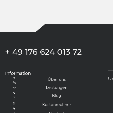
+ 49 176 624 013 72
H
Information
o
Un
Über uns
fs
Leistungen
tr
a
Blog
ß
e
Kostenrechner
4