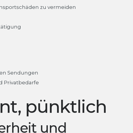
ransportschäden zu vermeiden
tätigung
ollen Sendungen
d Privatbedarfe
ent, pünktlich
erheit und