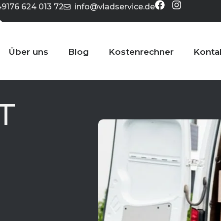
49176 624 013 72
info@vladservice.de
Über uns
Blog
Kostenrechner
Konta
T