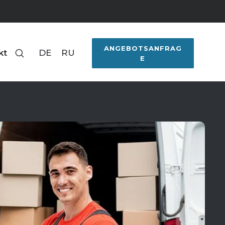
ANGEBOTSANFRAG
kt
DE
RU
E